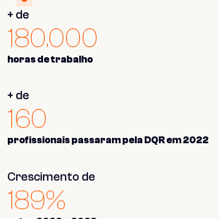
+ de
180.000
horas de trabalho
+ de
160
profissionais passaram pela DQR
em 2022
Crescimento de
189%